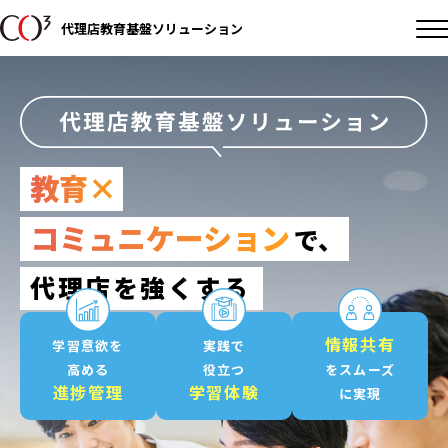
代理店教育基盤ソリューション
教育×
コミュニケーション
で、
代理店を強くする
情報共有
学習意欲を
実践で
高める
役立つ
をスムーズ
進捗管理
学習体験
に実現